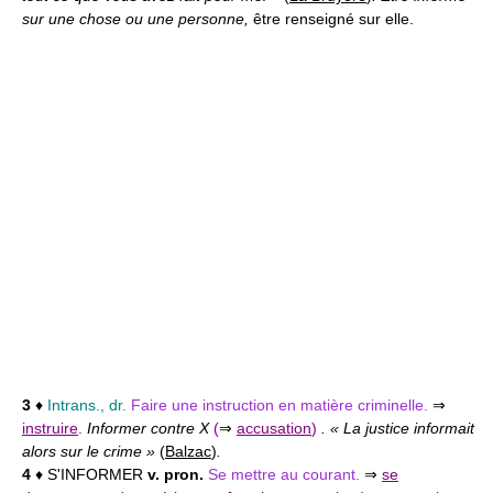
sur une chose ou une personne,
être renseigné sur elle.
3
♦
Intrans., dr.
Faire une instruction en matière criminelle.
⇒
instruire
.
Informer contre X
(
⇒
accusation
)
. « La justice informait
alors sur le crime »
(
Balzac
)
.
4
♦ S'INFORMER
v. pron.
Se mettre au courant.
⇒
se