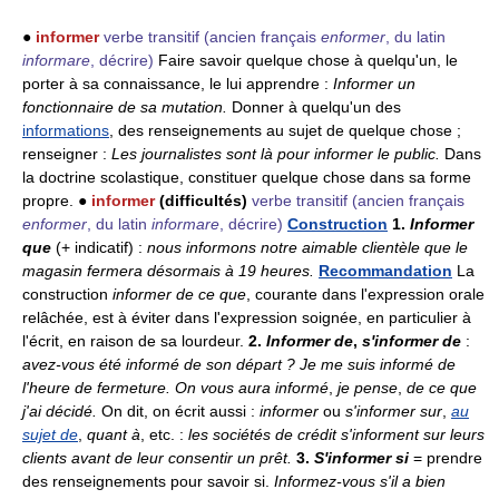
●
informer
verbe transitif
(ancien français
enformer
, du latin
informare
, décrire)
Faire savoir quelque chose à quelqu'un, le
porter à sa connaissance, le lui apprendre :
Informer un
fonctionnaire de sa mutation.
Donner à quelqu'un des
informations
, des renseignements au sujet de quelque chose ;
renseigner :
Les journalistes sont là pour informer le public.
Dans
la doctrine scolastique, constituer quelque chose dans sa forme
propre. ●
informer
(difficultés)
verbe transitif
(ancien français
enformer
, du latin
informare
, décrire)
Construction
1.
Informer
que
(+ indicatif) :
nous informons notre aimable clientèle que le
magasin fermera désormais à 19 heures.
Recommandation
La
construction
informer de ce que
, courante dans l'expression orale
relâchée, est à éviter dans l'expression soignée, en particulier à
l'écrit, en raison de sa lourdeur.
2.
Informer de
,
s'informer de
:
avez-vous été informé de son départ ? Je me suis informé de
l'heure de fermeture. On vous aura informé
,
je pense
,
de ce que
j'ai décidé.
On dit, on écrit aussi :
informer
ou
s'informer sur
,
au
sujet de
,
quant à
, etc. :
les sociétés de crédit s'informent sur leurs
clients avant de leur consentir un prêt.
3.
S'informer si
= prendre
des renseignements pour savoir si.
Informez-vous s'il a bien