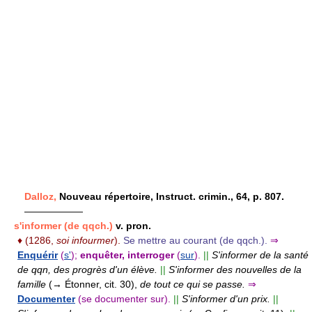
Dalloz,
Nouveau répertoire, Instruct. crimin., 64, p. 807.
——————
s'informer (de qqch.)
v. pron.
♦
(1286,
soi infourmer
).
Se mettre au courant (de qqch.).
⇒
Enquérir
(
s'
);
enquêter, interroger
(
sur
).
||
S'informer de la santé
de qqn, des progrès d'un élève.
||
S'informer des nouvelles de la
famille
(→ Étonner, cit. 30),
de tout ce qui se passe.
⇒
Documenter
(se documenter sur).
||
S'informer d'un prix.
||