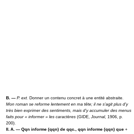
B. —
P. ext.
Donner un contenu concret à une entité abstraite.
Mon roman se reforme lentement en ma tête; il ne s'agit plus d'y
très bien exprimer des sentiments, mais d'y accumuler des menus
faits pour « informer » les caractères
(GIDE,
Journal,
1906, p.
200).
II. A. —
Qqn informe (qqn) de qqc., qqn informe (qqn) que
+