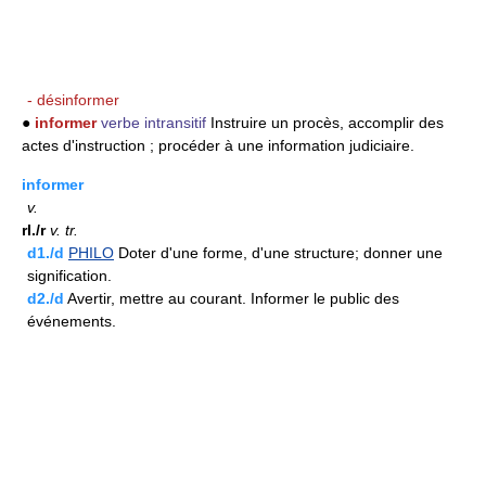
- désinformer
●
informer
verbe intransitif
Instruire un procès, accomplir des
actes d'instruction ; procéder à une information judiciaire.
informer
v.
rI./r
v.
tr.
d1./d
PHILO
Doter d'une forme, d'une structure; donner une
signification.
d2./d
Avertir, mettre au courant. Informer le public des
événements.