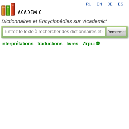
RU
EN
DE
ES
fr-academic.com
Dictionnaires et Encyclopédies sur 'Academic'
Recherche!
interprétations
traductions
livres
Игры ⚽