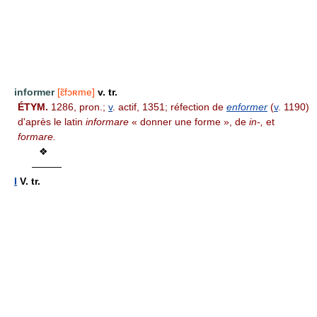
informer
[ɛ̃fɔʀme]
v. tr.
ÉTYM.
1286, pron.;
v
. actif, 1351; réfection de
enformer
(
v
. 1190)
d'après le latin
informare
« donner une forme », de
in-,
et
formare.
❖
———
I
V. tr.