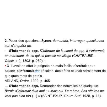
2.
Poser des questions. Synon.
demander, interroger, questionner
sur, s'enquérir de.
—
S'informer de qqc.
S'informer de la santé de qqn.
Il s'informoit,
en marchant, de ce qui se passoit au village
(CHATEAUBR.,
Génie,
t. 2, 1803, p. 230) :
•
3. Il avait en effet la poignée de main facile, s'arrêtait pour
causer,
s'informait
des
récoltes, des bêtes et usait adroitement de
quelques mots de patois.
ARLAND,
Ordre,
1929, p. 465.
—
S'informer de qqn.
Demander des nouvelles de quelqu'un.
Bernis s'informait d'un ami :
«
Mais oui. Le même. Ses affaires ne
vont pas bien fort
(...) » (SAINT-EXUP.,
Courr. Sud,
1928, p. 16).