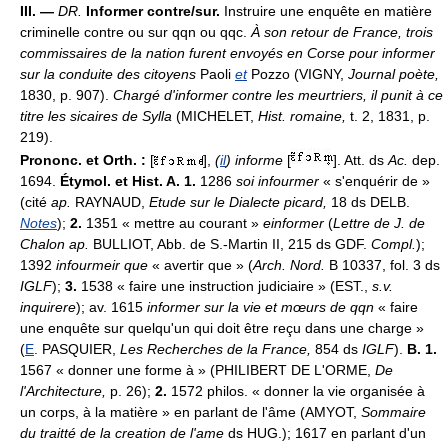
III. —
DR.
Informer contre/sur.
Instruire une enquête en matière
criminelle contre ou sur qqn ou qqc.
À son retour de France, trois
commissaires de la nation furent envoyés en Corse pour informer
sur la conduite des citoyens
Paoli
et
Pozzo (VIGNY,
Journal poète,
1830, p. 907).
Chargé d'informer contre les meurtriers, il punit à ce
titre les sicaires de Sylla
(MICHELET,
Hist. romaine,
t. 2, 1831, p.
219).
Prononc. et Orth. :
[
],
(
il
) informe
[
]. Att. ds
Ac.
dep.
1694.
Étymol. et Hist. A. 1.
1286
soi infourmer
« s'enquérir de »
(cité
ap.
RAYNAUD,
Etude sur le Dialecte picard,
18 ds DELB.
Notes
);
2.
1351 « mettre au courant »
einformer
(
Lettre de J. de
Chalon ap.
BULLIOT, Abb. de S.-Martin II, 215 ds GDF.
Compl.
);
1392
infourmeir que
« avertir que » (
Arch. Nord.
B 10337, fol. 3 ds
IGLF
);
3.
1538 « faire une instruction judiciaire » (EST.,
s.v.
inquirere
); av. 1615
informer sur la vie et mœurs de qqn
« faire
une enquête sur quelqu'un qui doit être reçu dans une charge »
(
E
. PASQUIER,
Les Recherches de la France,
854 ds
IGLF
).
B. 1.
1567 « donner une forme à » (PHILIBERT DE L'ORME,
De
l'Architecture,
p. 26);
2.
1572 philos. « donner la vie organisée à
un corps, à la matière » en parlant de l'âme (AMYOT,
Sommaire
du traitté de la creation de l'ame
ds HUG.); 1617 en parlant d'un