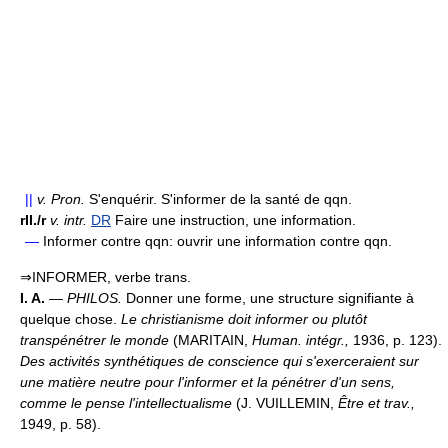
||
v.
Pron.
S'enquérir. S'informer de la santé de qqn.
rII./r
v.
intr.
DR
Faire une instruction, une information.
—
Informer contre qqn: ouvrir une information contre qqn.
⇒INFORMER, verbe trans.
I. A.
— PHILOS.
Donner une forme, une structure signifiante à
quelque chose.
Le christianisme doit informer ou plutôt
transpénétrer le monde
(MARITAIN,
Human. intégr.,
1936, p. 123).
Des activités synthétiques de conscience qui s'exerceraient sur
une matière neutre pour l'informer et la pénétrer d'un sens,
comme le pense l'intellectualisme
(J. VUILLEMIN,
Être et trav.,
1949, p. 58).