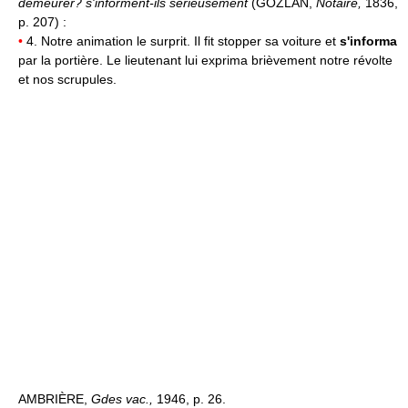
demeurer? s'informent-ils sérieusement
(GOZLAN,
Notaire,
1836,
p. 207) :
•
4. Notre animation le surprit. Il fit stopper sa voiture et
s'informa
par la portière. Le lieutenant lui exprima brièvement notre révolte
et nos scrupules.
AMBRIÈRE,
Gdes vac.,
1946, p. 26.