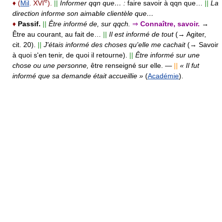
e
♦
(
Mil
. XVI
).
||
Informer qqn que… :
faire savoir à qqn que…
||
La
direction informe son aimable clientèle que…
♦
Passif.
||
Être informé de, sur qqch.
⇒
Connaître, savoir.
→
Être au courant, au fait de…
||
Il est informé de tout
(→ Agiter,
cit. 20).
||
J'étais informé des choses qu'elle me cachait
(→ Savoir
à quoi s'en tenir, de quoi il retourne).
||
Être informé sur une
chose ou une personne,
être renseigné sur elle.
—
||
« Il fut
informé que sa demande était accueillie »
(
Académie
).