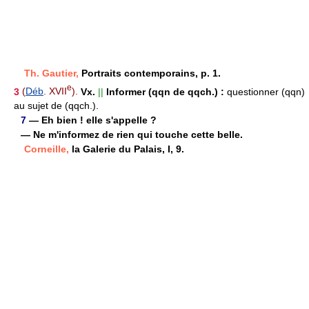
Th. Gautier,
Portraits contemporains, p. 1.
e
3
(
Déb
. XVII
).
Vx.
||
Informer (qqn de qqch.) :
questionner (qqn)
au sujet de (qqch.).
7
— Eh bien ! elle s'appelle ?
— Ne m'informez de rien qui touche cette belle.
Corneille,
la Galerie du Palais, I, 9.