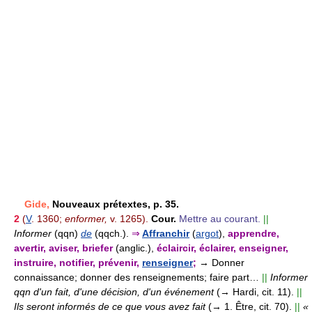
Gide,
Nouveaux prétextes, p. 35.
2
(
V
. 1360;
enformer,
v. 1265).
Cour.
Mettre au courant.
||
Informer
(qqn)
de
(qqch.).
⇒
Affranchir
(
argot
),
apprendre,
avertir, aviser, briefer
(anglic.),
éclaircir, éclairer, enseigner,
instruire, notifier, prévenir,
renseigner
;
→ Donner
connaissance; donner des renseignements; faire part…
||
Informer
qqn d'un fait, d'une décision, d'un événement
(→ Hardi, cit. 11).
||
Ils seront informés de ce que vous avez fait
(→ 1. Être, cit. 70).
||
«