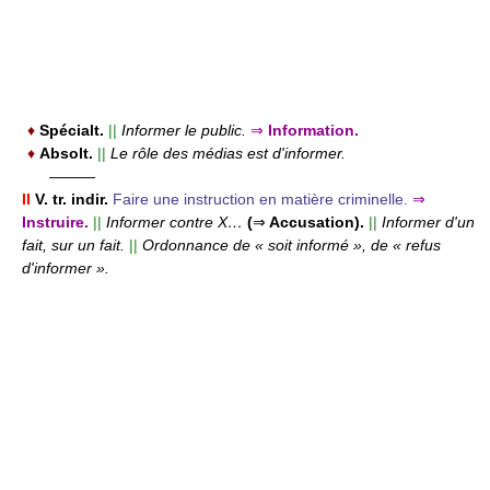
♦
Spécialt.
||
Informer le public.
⇒
Information.
♦
Absolt.
||
Le rôle des médias est d'informer.
———
II
V. tr. indir.
Faire une instruction en matière criminelle.
⇒
Instruire.
||
Informer contre X…
(
⇒
Accusation).
||
Informer d'un
fait, sur un fait.
||
Ordonnance de « soit informé », de « refus
d'informer ».