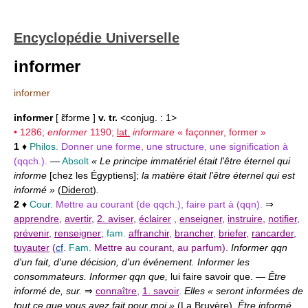
Encyclopédie Universelle
informer
informer
informer
[ ɛ̃fɔrme ]
v. tr.
<conjug. : 1>
• 1286;
enformer
1190;
lat.
informare
« façonner, former »
1
♦
Philos.
Donner une forme, une structure, une signification à
(qqch.).
—
Absolt
« Le principe immatériel était l'être éternel qui
informe
[chez les Égyptiens];
la matière était l'être éternel qui est
informé »
(
Diderot
)
.
2
♦
Cour.
Mettre au courant (de qqch.), faire part à (qqn).
⇒
apprendre
,
avertir
,
2. aviser
,
éclairer
,
enseigner
,
instruire
,
notifier
,
prévenir
,
renseigner
;
fam.
affranchir
,
brancher
,
briefer
,
rancarder
,
tuyauter
(
cf
.
Fam.
Mettre au courant, au parfum).
Informer qqn
d'un fait, d'une décision, d'un événement. Informer les
consommateurs. Informer qqn que,
lui faire savoir que. —
Être
informé de, sur.
⇒
connaître
,
1. savoir
.
Elles « seront informées de
tout ce que vous avez fait pour moi »
(
La Bruyère
)
. Être informé