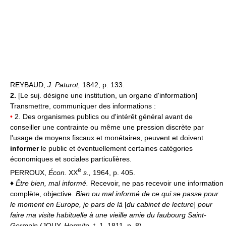
REYBAUD,
J. Paturot,
1842, p. 133.
2.
[Le suj. désigne une institution, un organe d'information]
Transmettre, communiquer des informations :
•
2. Des organismes publics ou d'intérêt général avant de
conseiller une contrainte ou même une pression discrète par
l'usage de moyens fiscaux et monétaires, peuvent et doivent
informer
le public et éventuellement certaines catégories
économiques et sociales particulières.
e
PERROUX,
Écon.
XX
s.
,
1964, p. 405.
♦
Être bien, mal informé.
Recevoir, ne pas recevoir une information
complète, objective.
Bien ou mal informé de ce qui se passe pour
le moment en Europe, je pars de là
[
du cabinet de lecture
]
pour
faire ma visite habituelle à une vieille amie du faubourg Saint-
Germain
(JOUY,
Hermite,
t. 1, 1811, p. 8).