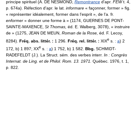
principe spirituel (A. DE NESMOND,
Remontrance
d'apr.
FEW
t. 4,
p. 674a). Réfection d'apr. le lat.
informare
« façonner, former » fig.
« représenter idéalement, former dans l'esprit », de l'a. fr.
enformer
« donner une forme à » (1174, GUERNES DE PONT-
SAINTE-MAXENCE,
St Thomas,
éd. E. Walberg, 3078), « instruire
de » (1275, JEAN DE MEUN,
Roman de la Rose,
éd. F. Lecoy,
e
8284).
Fréq. abs. littér. :
1 296.
Fréq. rel. littér. :
XIX
s. :
a
) 2
e
172, b) 1 897; XX
s. :
a
) 1 752, b) 1 582.
Bbg.
SCHMIDT-
RADEFELDT (J.). La Struct. sém. des verbes interr.
In : Congrès
Internat. de Ling. et de Philol. Rom. 13. 1971.
Québec. 1976, t. 1,
p. 822.