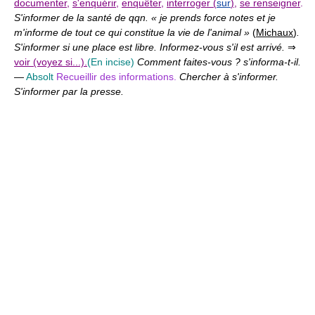
documenter
,
s'enquérir
,
enquêter
,
interroger (
sur
)
,
se renseigner
.
S'informer de la santé de qqn. « je prends force notes et je
m'informe de tout ce qui constitue la vie de l'animal »
(
Michaux
)
.
S'informer si une place est libre. Informez-vous s'il est arrivé.
⇒
voir (voyez si...).
(En incise)
Comment faites-vous ? s'informa-t-il.
—
Absolt
Recueillir des informations.
Chercher à s'informer.
S'informer par la presse.